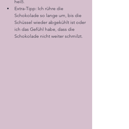
heiß.
Extra-Tipp: Ich rühre die 
Schokolade so lange um, bis die 
Schüssel wieder abgekühlt ist oder 
ich das Gefühl habe, dass die 
Schokolade nicht weiter schmilzt.