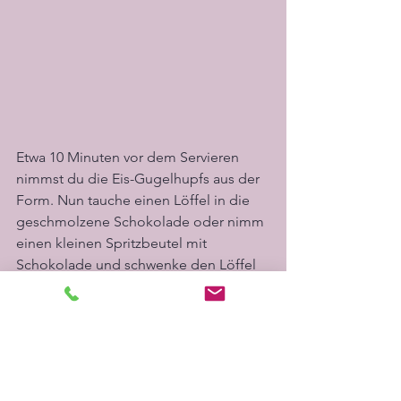
Etwa 10 Minuten vor dem Servieren 
nimmst du die Eis-Gugelhupfs aus der 
Form. Nun tauche einen Löffel in die 
geschmolzene Schokolade oder nimm 
einen kleinen Spritzbeutel mit 
Schokolade und schwenke den Löffel 
hin und her – so entsteht ein tolles 
Muster. Bis zum Servieren kannst du sie 
im Tiefkühlschrank aufbewahren oder 
sofort servieren.
Diese Leckerbissen sind nicht nur 
erfrischend und gesund, sondern 