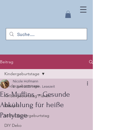
Beitrag
Kindergeburtstage
Nicole Hofmann
Kindergeburtstage
2. Juni 2025
1 Min. Lesezeit
Eis-Muffins – Gesunde
Kindergeburtstag Planen
Abkühlung für heiße
Rezepte
Partytage
Motto Kindergeburtstag
DIY Deko