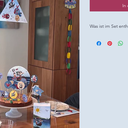
In
Was ist im Set enth
Abenteuerliche Pirat
Set
Mit diesem liebevoll 
Party unvergesslich! 
Einladungskarten
eine echte Pira
–
Wimpel & Konfet
Topping für Kuch
–
5 Muffinfähnche
Leckereien.
–
Kuchen-Topper
Torte.
–
Gastgeschenktü
zusammenkleben un
–
Tischuntersetze
Rückseite ein Aus