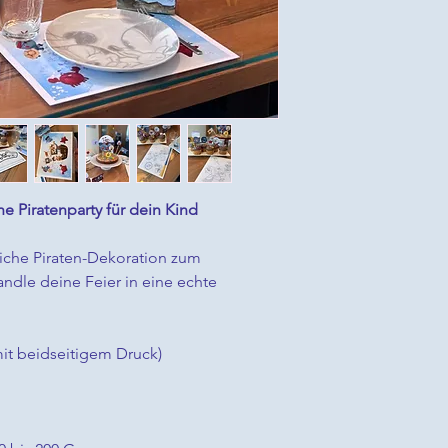
zu gestalten.
–
Bastelspaß für K
Ausschneiden und
Alles, was du für ein
– einfach ausdrucken 
e Piratenparty für dein Kind
liche Piraten-Dekoration zum
ndle deine Feier in eine echte
it beidseitigem Druck)