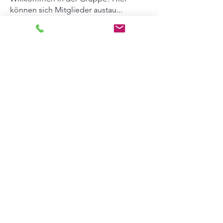
können sich Mitglieder austau
...
Weiterlesen
Mitglieder
Nicole Hofmann
Folgen
Alle Mitglieder anzeigen (1)
Datenschutzerklärung
AGB
Impressum
+49 (0) 15566363106
info@nicoles-Familienzauber.com