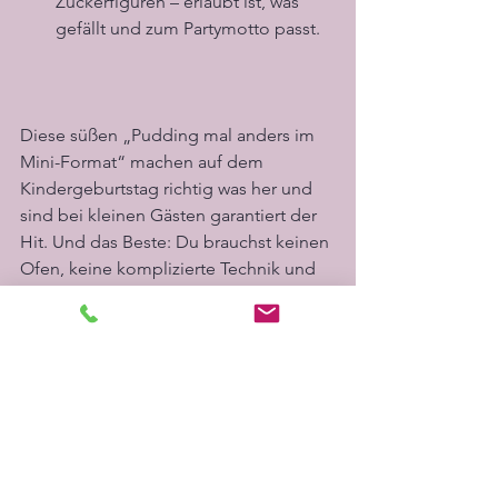
Zuckerfiguren – erlaubt ist, was 
gefällt und zum Partymotto passt.
Diese süßen „Pudding mal anders im 
Mini-Format“ machen auf dem 
Kindergeburtstag richtig was her und 
sind bei kleinen Gästen garantiert der 
Hit. Und das Beste: Du brauchst keinen 
Ofen, keine komplizierte Technik und 
kaum Zeit! 
🎉 
Noch auf der Suche nach passender 
Deko oder einem Rundum-sorglos-
Plan für den Kindergeburtstag?
All Products | Nicolefamilienzauber
 Dann schau dich gerne bei meinen 
liebevoll gestalteten Produkten um! 