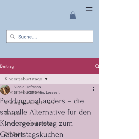
Beitrag
Kindergeburtstage
Nicole Hofmann
Kindergeburtstage
28. Mai 2025
2 Min. Lesezeit
Pudding mal anders – die
Kindergeburtstag Planen
schnelle Alternative für den
Rezepte
Kindergeburtstag zum
Motto Kindergeburtstag
Geburtstagskuchen
DIY Deko